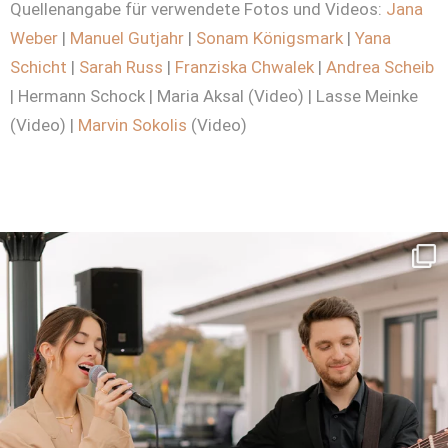
Quellenangabe für verwendete Fotos und Videos:
Jana
Weber
|
Manuel Gutjahr
|
Sonam Königsmark
|
Yana
Schicht
|
Sarah Russ
|
Franziska Chwalek
|
Andrea Scheib
| Hermann Schock | Maria Aksal (Video) | Lasse Meinke
(Video) |
Marvin Sokolis
(Video)