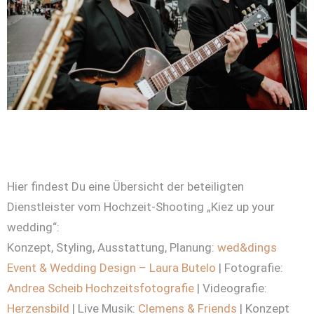
Hier findest Du eine Übersicht der beteiligten
Dienstleister vom Hochzeit-Shooting „Kiez up your
wedding“:
Konzept, Styling, Ausstattung, Planung:
wed&dings
Event & Wedding Design – Laura Butelo
| Fotografie:
Andrea Scheib Hochzeitsfotografie
| Videografie:
Herzensbild
| Live Musik:
Clemens & Friends
| Konzept