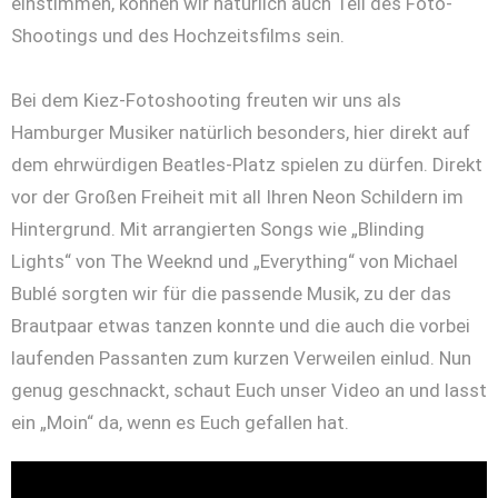
einstimmen, können wir natürlich auch Teil des Foto-
Shootings und des Hochzeitsfilms sein.
Bei dem Kiez-Fotoshooting freuten wir uns als
Hamburger Musiker natürlich besonders, hier direkt auf
dem ehrwürdigen Beatles-Platz spielen zu dürfen. Direkt
vor der Großen Freiheit mit all Ihren Neon Schildern im
Hintergrund. Mit arrangierten Songs wie „Blinding
Lights“ von The Weeknd und „Everything“ von Michael
Bublé sorgten wir für die passende Musik, zu der das
Brautpaar etwas tanzen konnte und die auch die vorbei
laufenden Passanten zum kurzen Verweilen einlud. Nun
genug geschnackt, schaut Euch unser Video an und lasst
ein „Moin“ da, wenn es Euch gefallen hat.